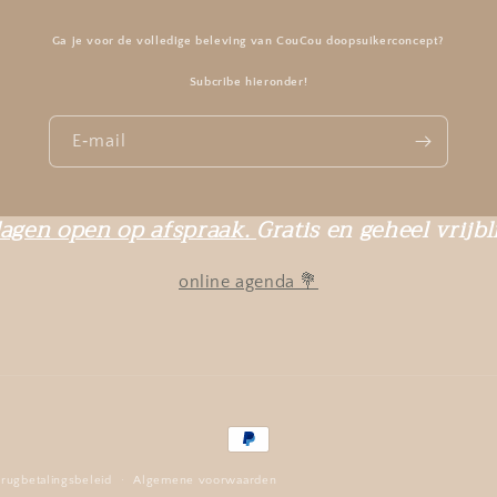
Ga je voor de volledige beleving van CouCou doopsuikerconcept?
Subcribe hieronder!
E‑mail
agen open op afspraak.
Gratis en geheel vrijbl
online agenda 💐
Betaalmethoden
rugbetalingsbeleid
Algemene voorwaarden