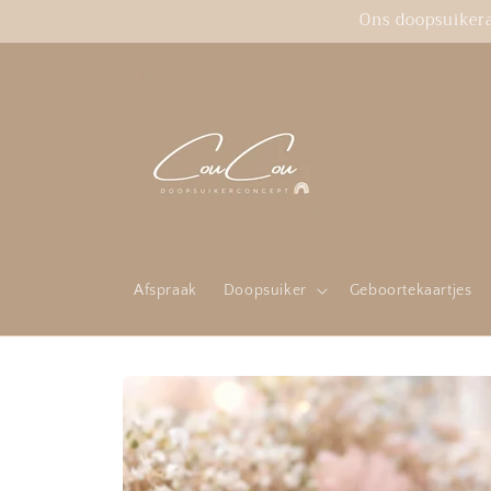
Meteen
Ons doopsuikeras
naar de
content
Afspraak
Doopsuiker
Geboortekaartjes
Ga direct naar
productinformatie