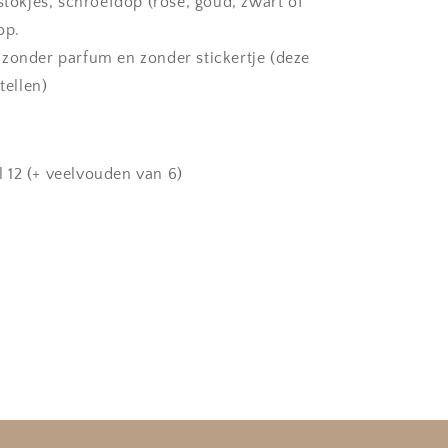
stokjes, schroefdop (rosé, goud, zwart of
op.
zonder parfum en zonder stickertje (deze
tellen)
 12 (+ veelvouden van 6)