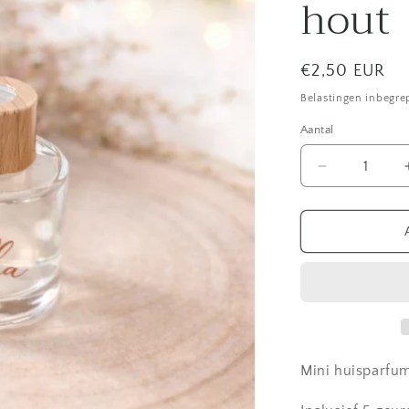
hout
Normale
€2,50 EUR
prijs
Belastingen inbegre
Aantal
Aantal
verlagen
voor
Parfumflesj
-
rond
hout
Mini huisparfu