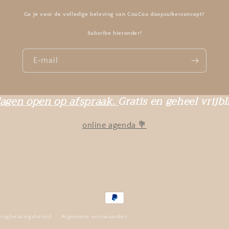
Ga je voor de volledige beleving van CouCou doopsuikerconcept?
Subcribe hieronder!
E‑mail
agen open op afspraak.
Gratis en geheel vrijbl
online agenda 💐
Betaalmethoden
rugbetalingsbeleid
Algemene voorwaarden