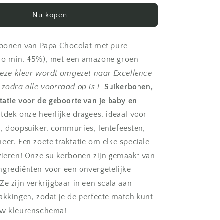
-
Nu kopen
Amazone
groen
|
rbonen van Papa Chocolat met pure
n
Suikerbonen
mat
ao min. 45%), met een amazone groen
|
Deze kleur wordt omgezet naar Excellence
classic
 zodra alle voorraad op is !
Suikerbonen,
collection
45%
ktatie voor de geboorte van je baby en
dek onze heerlijke dragees, ideaal voor
, doopsuiker, communies, lentefeesten,
eer. Een zoete traktatie om elke speciale
vieren! Onze suikerbonen zijn gemaakt van
grediënten voor een onvergetelijke
Ze zijn verkrijgbaar in een scala aan
akkingen, zodat je de perfecte match kunt
uw kleurenschema!