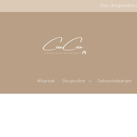
Meteen
Ons doopsuikeras
naar de
content
Afspraak
Doopsuiker
Geboortekaartjes
Ga direct naar
productinformatie