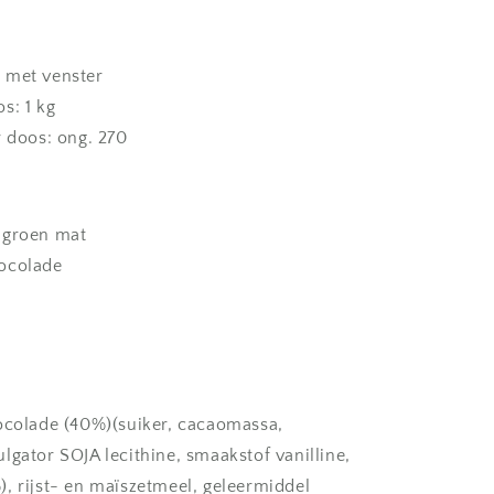
 met venster
s: 1 kg
r doos: ong. 270
 groen mat
ocolade
ocolade (40%)(suiker, cacaomassa,
lgator SOJA lecithine, smaakstof vanilline,
, rijst- en maïszetmeel, geleermiddel