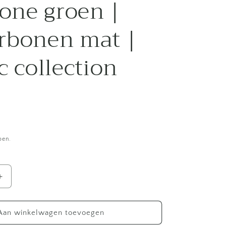
ne groen |
rbonen mat |
c collection
pen.
Aantal
verhogen
voor
Papa
Aan winkelwagen toevoegen
Chocolat