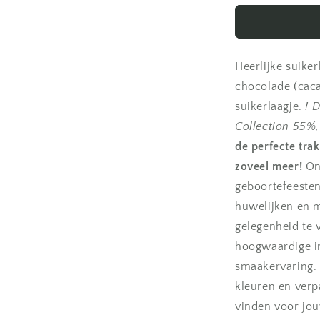
-
Amazone
groen
|
Heerlijke suike
Suikerbone
mat
chocolade (cac
|
suikerlaagje.
! 
classic
Collection 55%,
collection
45%
de perfecte tra
zoveel meer!
Ont
geboortefeesten
huwelijken en m
gelegenheid te 
hoogwaardige in
smaakervaring. 
kleuren en verp
vinden voor jo