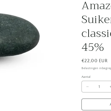
Amazo
Suike
classi
45%
Normale
€22,00 EUR
prijs
Belastingen inbegre
Aantal
Aantal
verlagen
voor
Papa
Chocolat